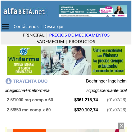
Contáctenos
|
Descargar
PRINCIPAL
|
PRECIOS DE MEDICAMENTOS
VADEMECUM
|
PRODUCTOS
Boehringer Ingelheim
TRAYENTA DUO
linagliptina+metformina
Hipoglucemiante oral
2.5/1000 mg comp.x 60
$361.215,74
(01/07/26)
2.5/850 mg comp.x 60
$320.102,74
(01/07/26)