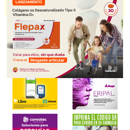
TRAYENTA DUO
contiene
linagliptina+metformina
y se indica como
Hipoglucemiante oral
. Es producido por
Boehringer Ingelheim
y cuenta
con 2 presentaciones disponibles.
Explorar más
Otros productos con
linagliptina+metformina
Otros productos de
Boehringer Ingelheim