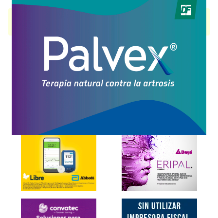
TRAMADOL KILAB
contiene
tramadol
y se indica como
Analgésico
. Es
producido por
Kilab
y cuenta con 3 presentaciones disponibles.
Explorar más
Otros productos con
tramadol
Otros productos de
Kilab