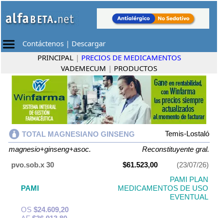
Contáctenos
|
Descargar
PRINCIPAL
|
PRECIOS DE MEDICAMENTOS
VADEMECUM
|
PRODUCTOS
Temis-Lostaló
TOTAL MAGNESIANO GINSENG
magnesio+ginseng+asoc.
Reconstituyente gral.
pvo.sob.x 30
$61.523,00
(23/07/26)
PAMI PLAN
PAMI
MEDICAMENTOS DE USO
EVENTUAL
OS
$24.609,20