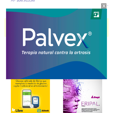
AF
$36.913,80
TOTAL MAGNESIANO GINSENG
contiene
magnesio+ginseng+asoc.
y
se indica como
Reconstituyente gral.
. Es producido por
Temis-Lostaló
y
cuenta con 1 presentación disponible.
Explorar más
Otros productos con
magnesio+ginseng+asoc.
Otros productos de
Temis-Lostaló