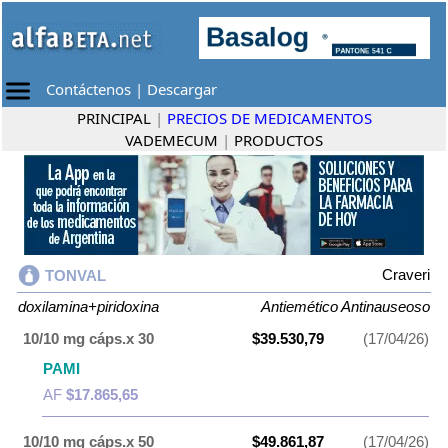
Contáctenos
|
Descargar
PRINCIPAL
|
PRECIOS DE MEDICAMENTOS
VADEMECUM
|
PRODUCTOS
Craveri
TONVAL
doxilamina+piridoxina
Antiemético Antinauseoso
10/10 mg cáps.x 30
$39.530,79
(17/04/26)
PAMI
AF
$17.865,65
10/10 mg cáps.x 50
$49.861,87
(17/04/26)