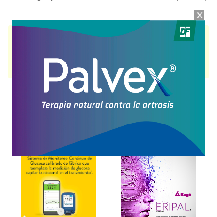
TONVAL
contiene
doxilamina+piridoxina
y se indica como
Antiemético
Antinauseoso
. Es producido por
Craveri
y cuenta con 2 presentaciones
disponibles.
Algunas presentaciones cuentan con cobertura PAMI.
Explorar más
Otros productos con
doxilamina+piridoxina
Otros productos de
Craveri