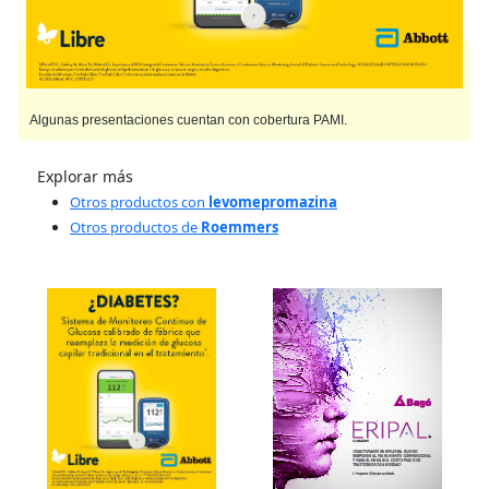
TOGREL
contiene
levomepromazina
y se indica como
Neuroléptico
. Es
producido por
Roemmers
y cuenta con 4 presentaciones disponibles.
Algunas presentaciones cuentan con cobertura PAMI.
Explorar más
Otros productos con
levomepromazina
Otros productos de
Roemmers