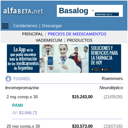
Contáctenos
|
Descargar
PRINCIPAL
|
PRECIOS DE MEDICAMENTOS
VADEMECUM
|
PRODUCTOS
Roemmers
TOGREL
levomepromazina
Neuroléptico
2 mg comp.x 30
$15.243,00
(21/05/26)
PAMI
AF
$3.940,72
25 mg comp.x 30
$33.573,00
(23/07/26)