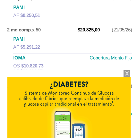
PAMI
AF
$8.250,51
2 mg comp.x 50
$20.825,00
(21/05/26)
PAMI
AF
$5.291,22
IOMA
Cobertura Monto Fijo
OS
$10.820,73
AF
$10.004,27
25 mg comp.x 50
$53.397,00
(21/05/26)
PAMI
AF
$18.129,15
IOMA
Cobertura Monto Fijo
OS
$29.357,16
AF
$24.039,84