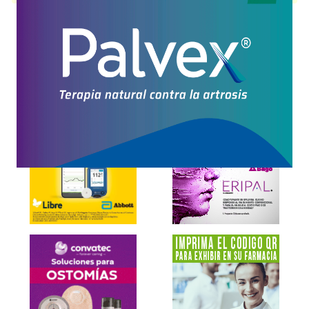
Explorar más
Otros productos con
tobramicina
Otros productos de
Biosintex Tr. Esp.