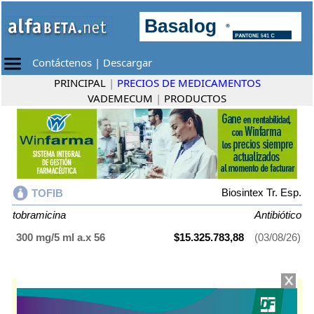
Contáctenos
|
Descargar
PRINCIPAL
|
PRECIOS DE MEDICAMENTOS
VADEMECUM
|
PRODUCTOS
Biosintex Tr. Esp.
TOFIB
tobramicina
Antibiótico
300 mg/5 ml a.x 56
$15.325.783,88
(03/08/26)
TOFIB
contiene
tobramicina
y se indica como
Antibiótico
. Es producido
por
Biosintex Tr. Esp.
y cuenta con 1 presentación disponible.