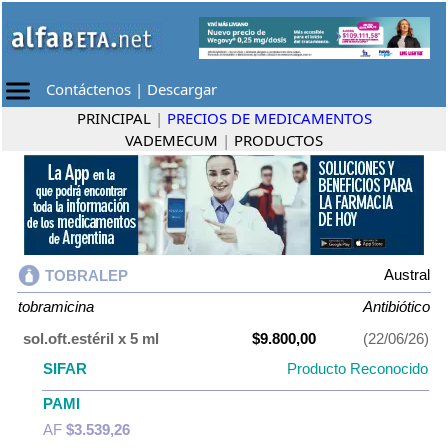
Contáctenos
|
Descargar
PRINCIPAL
|
PRECIOS DE MEDICAMENTOS
VADEMECUM
|
PRODUCTOS
Austral
TOBRALEP
tobramicina
Antibiótico
sol.oft.estéril x 5 ml
$9.800,00
(22/06/26)
SIFAR
Producto Reconocido
PAMI
AF
$3.539,26