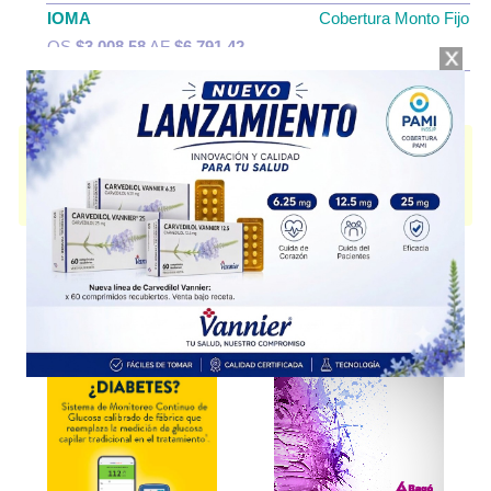
IOMA
Cobertura Monto Fijo
OS
$3.008,58
AF
$6.791,42
TOBRALEP
contiene
tobramicina
y se indica como
Antibiótico
. Es
producido por
Austral
y cuenta con 1 presentación disponible.
Algunas presentaciones cuentan con cobertura PAMI.
Explorar más
Otros productos con
tobramicina
Otros productos de
Austral