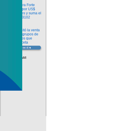
Información
argenx compra Forte
Biosciences por US$
2.200 millones y suma el
anticuerpo FB102
Información
ANMAT habilitó la venta
libre de diez grupos de
medicamentos que
requerían receta
Vademécum
Descuentos PAMI