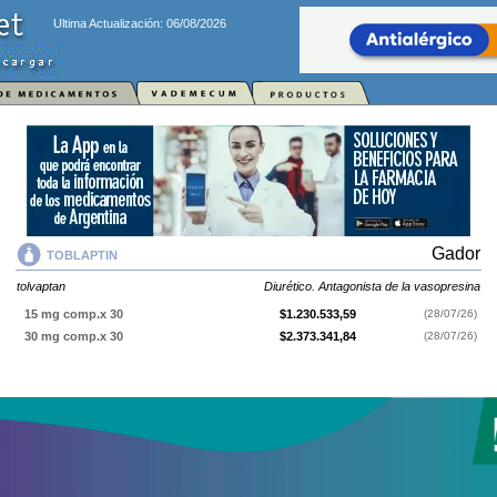
Ultima Actualización: 06/08/2026
Gador
TOBLAPTIN
tolvaptan
Diurético. Antagonista de la vasopresina
15 mg comp.x 30
$1.230.533,59
(28/07/26)
30 mg comp.x 30
$2.373.341,84
(28/07/26)
TOBLAPTIN
contiene
tolvaptan
y se indica como
Diurético. Antagonista
de la vasopresina
. Es producido por
Gador
y cuenta con 2
presentaciones disponibles.