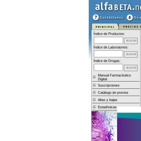
Índice de Productos:
Índice de Laboratorios:
Índice de Drogas:
Manual Farmacéutico
Digital
Suscripciones
Catálogo de precios
Altas y bajas
Estadísticas