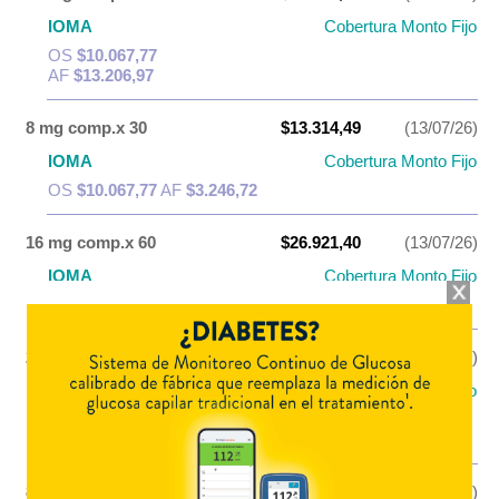
IOMA
Cobertura Monto Fijo
OS
$10.067,77
AF
$13.206,97
8 mg comp.x 30
$13.314,49
(13/07/26)
IOMA
Cobertura Monto Fijo
OS
$10.067,77
AF
$3.246,72
16 mg comp.x 60
$26.921,40
(13/07/26)
IOMA
Cobertura Monto Fijo
OS
$19.373,33
AF
$7.548,07
24 mg comp.x 60
$42.695,42
(13/07/26)
IOMA
Cobertura Monto Fijo
OS
$19.373,33
AF
$23.322,09
8 mg comp.x 60
$22.181,64
(13/07/26)