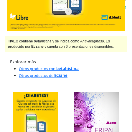
IOMA
Cobertura Monto Fijo
OS
$19.373,33
AF
$2.808,31
TIVEG
contiene
betahistina
y se indica como
Antivertiginoso
. Es
producido por
Eczane
y cuenta con 6 presentaciones disponibles.
Explorar más
Otros productos con
betahistina
Otros productos de
Eczane