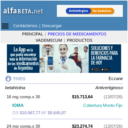
Contáctenos
|
Descargar
PRINCIPAL
|
PRECIOS DE MEDICAMENTOS
VADEMECUM
|
PRODUCTOS
Eczane
TIVEG
betahistina
Antivertiginoso
16 mg comp.x 30
$15.713,64
(13/07/26)
IOMA
Cobertura Monto Fijo
OS
$10.067,77
AF
$5.645,87
24 mg comp.x 30
$23.274,74
(13/07/26)