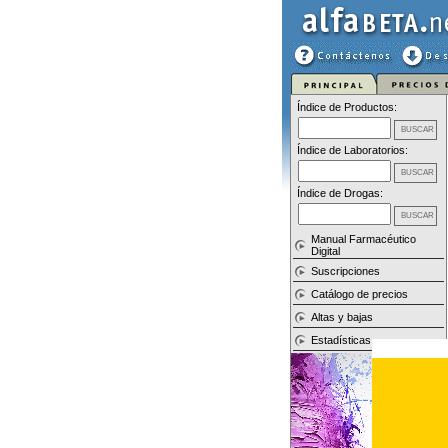
Índice de Productos:
Índice de Laboratorios:
Índice de Drogas:
Manual Farmacéutico
Digital
Suscripciones
Catálogo de precios
Altas y bajas
Estadísticas