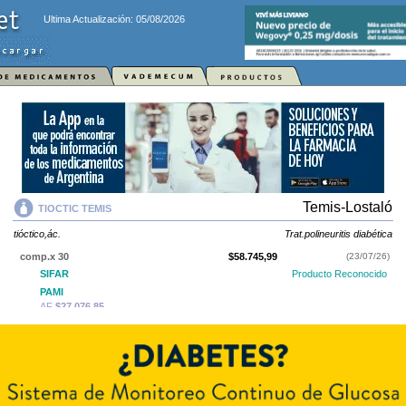
Ultima Actualización: 05/08/2026
Temis-Lostaló
TIOCTIC TEMIS
tióctico,ác.
Trat.polineuritis diabética
comp.x 30
$58.745,99
(23/07/26)
SIFAR
Producto Reconocido
PAMI
AF
$27.076,85
IOMA
Cobertura Monto Fijo
OS
$20.470,68
AF
$38.275,31
TIOCTIC TEMIS
contiene
tióctico,ác.
y se indica como
Trat.polineuritis