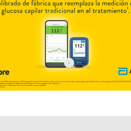
diabética
. Es producido por
Temis-Lostaló
y cuenta con 1 presentación
disponible.
Algunas presentaciones cuentan con cobertura PAMI.
Explorar más
Otros productos con
tióctico,ác.
Otros productos de
Temis-Lostaló