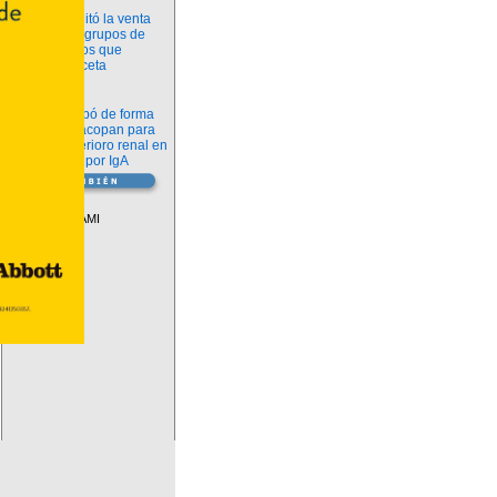
Información
ANMAT habilitó la venta
libre de diez grupos de
medicamentos que
requerían receta
Novedades
La FDA aprobó de forma
definitiva iptacopan para
frenar el deterioro renal en
la nefropatía por IgA
Vademécum
Descuentos PAMI