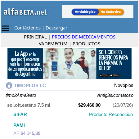
Contáctenos
|
Descargar
PRINCIPAL
|
PRECIOS DE MEDICAMENTOS
VADEMECUM
|
PRODUCTOS
Novoplos
TIMOPLOS LC
timolol,maleato
Antiglaucomatoso
sol.oft.estér.x 7.5 ml
$29.460,00
(20/07/26)
SIFAR
Producto Reconocido
PAMI
AF
$4.145,30