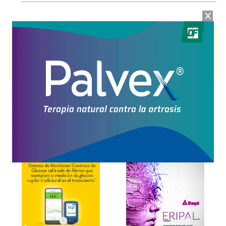
TIMOPLOS LC
contiene
timolol,maleato
y se indica como
Antiglaucomatoso
. Es producido por
Novoplos
y cuenta con 1
presentación disponible.
Algunas presentaciones cuentan con cobertura PAMI.
Explorar más
Otros productos con
timolol,maleato
Otros productos de
Novoplos