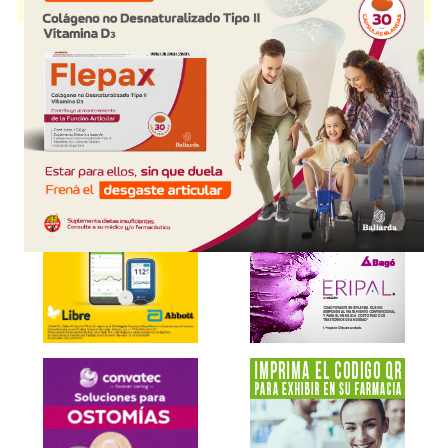
presentación disponible.
Explorar más
Otros productos con
tezacaftor+ivacaftor
Otros productos de
Gador