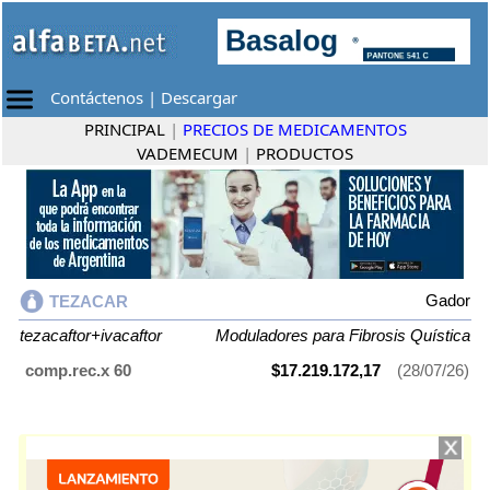
Contáctenos
|
Descargar
PRINCIPAL
|
PRECIOS DE MEDICAMENTOS
VADEMECUM
|
PRODUCTOS
Gador
TEZACAR
tezacaftor+ivacaftor
Moduladores para Fibrosis Quística
comp.rec.x 60
$17.219.172,17
(28/07/26)
TEZACAR
contiene
tezacaftor+ivacaftor
y se indica como
Moduladores
para Fibrosis Quística
. Es producido por
Gador
y cuenta con 1