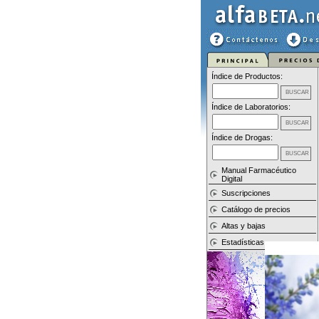
Índice de Productos:
Índice de Laboratorios:
Índice de Drogas:
Manual Farmacéutico
Digital
Suscripciones
Catálogo de precios
Altas y bajas
Estadísticas