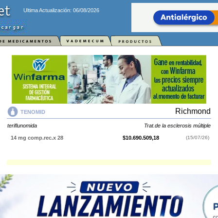
Ultima Actualización: 06/08/2026
Richmond
TENOMID
teriflunomida
Trat.de la esclerosis múltiple
14 mg comp.rec.x 28
$10.690.509,18
(15/07/26)
TENOMID
contiene
teriflunomida
y se indica como
Trat.de la esclerosis
múltiple
. Es producido por
Richmond
y cuenta con 1 presentación
disponible.
Explorar más