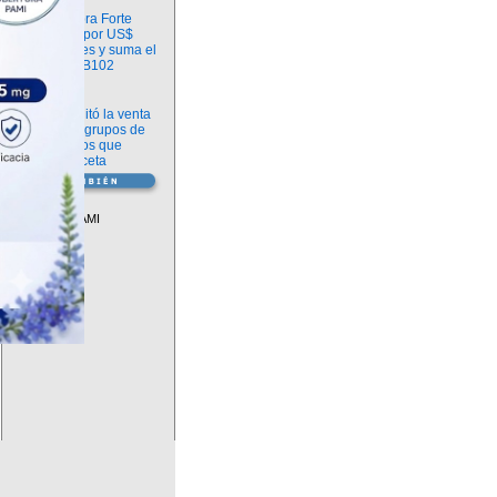
Información
argenx compra Forte
Biosciences por US$
2.200 millones y suma el
anticuerpo FB102
Información
ANMAT habilitó la venta
libre de diez grupos de
medicamentos que
requerían receta
Vademécum
Descuentos PAMI