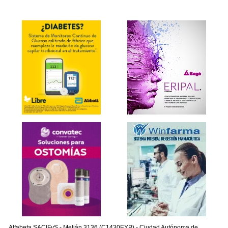
Alfabeta SACIFyS - Melián 3136 (C1430EYP) - Ciudad Autónoma de