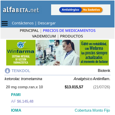
Contáctenos
|
Descargar
PRINCIPAL
|
PRECIOS DE MEDICAMENTOS
VADEMECUM
|
PRODUCTOS
Biotenk
TENKDOL
ketorolac trometamina
Analgésico Antiinflam.
20 mg comp.ran.x 10
$13.015,57
(21/07/26)
PAMI
AF
$6.145,48
IOMA
Cobertura Monto Fijo