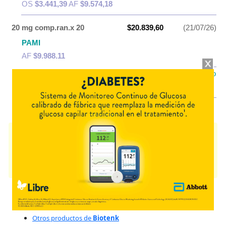
OS
$3.441,39
AF
$9.574,18
20 mg comp.ran.x 20
$20.839,60
(21/07/26)
PAMI
AF
$9.988,11
IOMA
Cobertura Monto Fijo
OS
$5.652,90
AF
$15.186,70
TENKDOL
contiene
ketorolac trometamina
y se indica como
Analgésico
Antiinflam.
. Es producido por
Biotenk
y cuenta con 2 presentaciones
disponibles.
Algunas presentaciones cuentan con cobertura PAMI.
Explorar más
Otros productos con
ketorolac trometamina
Otros productos de
Biotenk