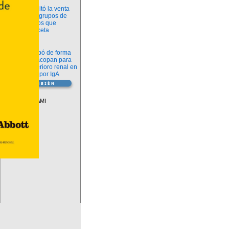
Información
ANMAT habilitó la venta
libre de diez grupos de
medicamentos que
requerían receta
Novedades
La FDA aprobó de forma
definitiva iptacopan para
frenar el deterioro renal en
la nefropatía por IgA
Vademécum
Descuentos PAMI