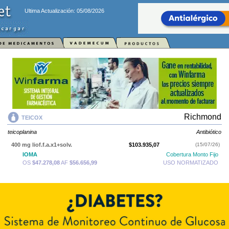
Ultima Actualización: 05/08/2026
Richmond
TEICOX
teicoplanina
Antibiótico
400 mg liof.f.a.x1+solv.
$103.935,07
(15/07/26)
IOMA
Cobertura Monto Fijo
OS
$47.278,08
AF
$56.656,99
USO NORMATIZADO
TEICOX
contiene
teicoplanina
y se indica como
Antibiótico
. Es producido
por
Richmond
y cuenta con 1 presentación disponible.