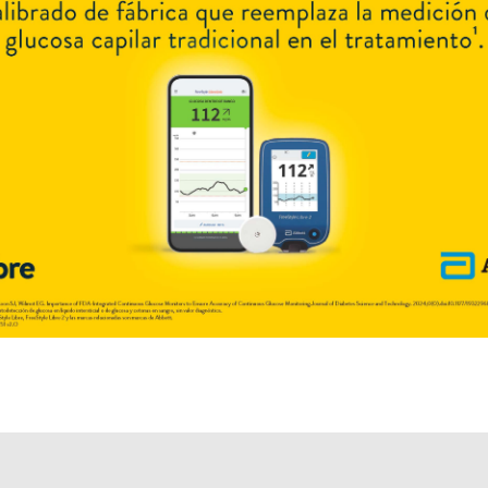
Explorar más
Otros productos con
teicoplanina
Otros productos de
Richmond