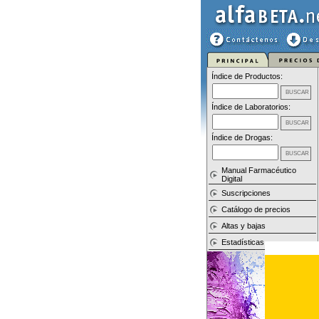
Índice de Productos:
Índice de Laboratorios:
Índice de Drogas:
Manual Farmacéutico
Digital
Suscripciones
Catálogo de precios
Altas y bajas
Estadísticas