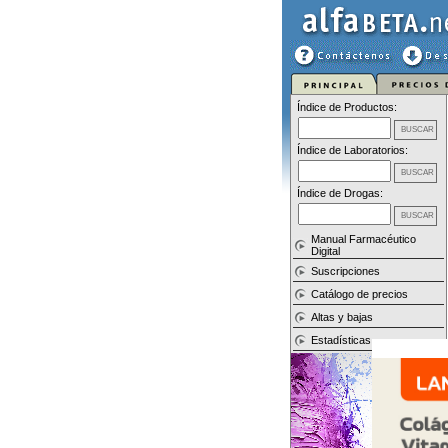
Índice de Productos:
Índice de Laboratorios:
Índice de Drogas:
Manual Farmacéutico
Digital
Suscripciones
Catálogo de precios
Altas y bajas
Estadísticas