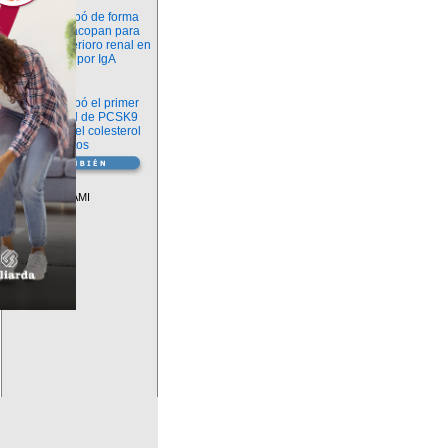
Novedades
La FDA aprobó de forma
definitiva iptacopan para
frenar el deterioro renal en
la nefropatía por IgA
Salud
La FDA aprobó el primer
inhibidor oral de PCSK9
para reducir el colesterol
LDL en adultos
Vademécum
Descuentos PAMI