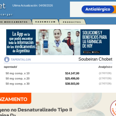
Ultima Actualización: 04/08/2026
Soubeiran Chobet
TAPENTALGIN
tapentadol
Analgésico
50 mg comp. x 10
$14.147,00
(17/07/26)
50 mg comp. x 20
$25.499,00
(17/07/26)
50 mg comp. x 30
$38.503,00
(17/07/26)
TAPENTALGIN
contiene
tapentadol
y se indica como
Analgésico
. Es
producido por
Soubeiran Chobet
y cuenta con 3 presentaciones
disponibles.