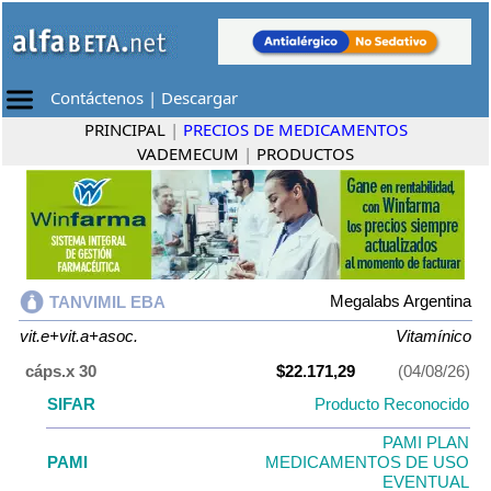
Contáctenos
|
Descargar
PRINCIPAL
|
PRECIOS DE MEDICAMENTOS
VADEMECUM
|
PRODUCTOS
Megalabs Argentina
TANVIMIL EBA
vit.e+vit.a+asoc.
Vitamínico
cáps.x 30
$22.171,29
(04/08/26)
SIFAR
Producto Reconocido
PAMI PLAN
PAMI
MEDICAMENTOS DE USO
EVENTUAL