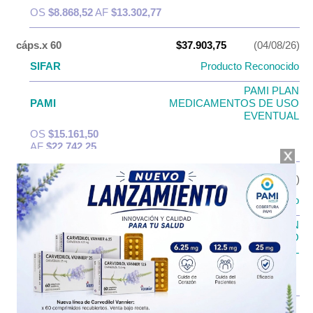
OS
$8.868,52
AF
$13.302,77
cáps.x 60
$37.903,75
(04/08/26)
SIFAR
Producto Reconocido
PAMI PLAN
PAMI
MEDICAMENTOS DE USO
EVENTUAL
OS
$15.161,50
AF
$22.742,25
cáps.x 100
$56.950,97
(04/08/26)
SIFAR
Producto Reconocido
PAMI PLAN
PAMI
MEDICAMENTOS DE USO
EVENTUAL
OS
$22.780,39
AF
$34.170,58