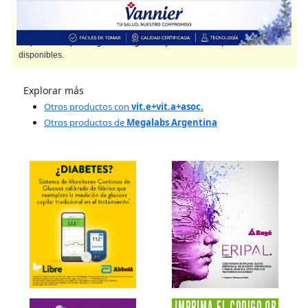
TANVIMIL EBA
contiene
vit.e+vit.a+asoc.
y se indica como
Vitamínico
.
Es producido por
Megalabs Argentina
y cuenta con 3 presentaciones
disponibles.
Explorar más
Otros productos con
vit.e+vit.a+asoc.
Otros productos de
Megalabs Argentina