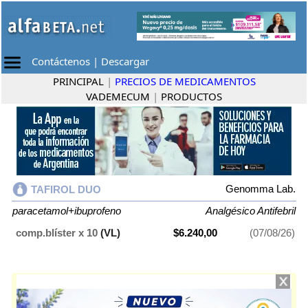
Contáctenos
|
Descargar
PRINCIPAL
|
PRECIOS DE MEDICAMENTOS
VADEMECUM
|
PRODUCTOS
Genomma Lab.
TAFIROL DUO
paracetamol+ibuprofeno
Analgésico Antifebril
comp.blíster x 10
(VL)
$6.240,00
(07/08/26)
TAFIROL DUO
contiene
paracetamol+ibuprofeno
y se indica como
Analgésico Antifebril
. Es producido por
Genomma Lab.
y cuenta con 1