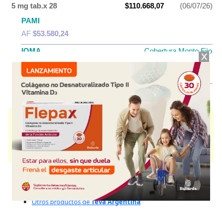
5 mg tab.x 28
$110.668,07
(06/07/26)
PAMI
AF
$53.580,24
IOMA
Cobertura Monto Fijo
OS
$52.028,01
AF
$58.640,06
TADALAFILO TEVA
contiene
tadalafilo
y se indica como
Trat.de la
disfunción eréctil
. Es producido por
Teva Argentina
y cuenta con 2
presentaciones disponibles.
Algunas presentaciones cuentan con cobertura PAMI.
Explorar más
Otros productos con
tadalafilo
Otros productos de
Teva Argentina