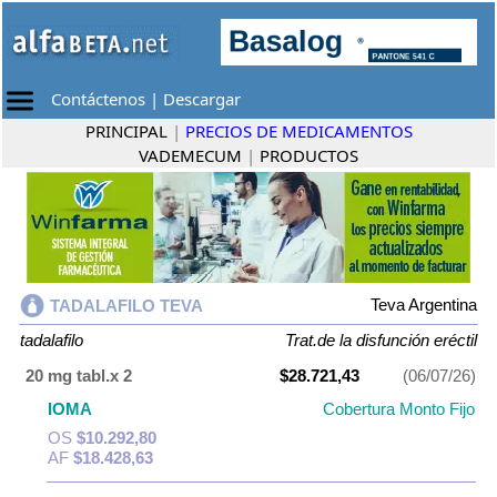
Contáctenos
|
Descargar
PRINCIPAL
|
PRECIOS DE MEDICAMENTOS
VADEMECUM
|
PRODUCTOS
Teva Argentina
TADALAFILO TEVA
tadalafilo
Trat.de la disfunción eréctil
20 mg tabl.x 2
$28.721,43
(06/07/26)
IOMA
Cobertura Monto Fijo
OS
$10.292,80
AF
$18.428,63