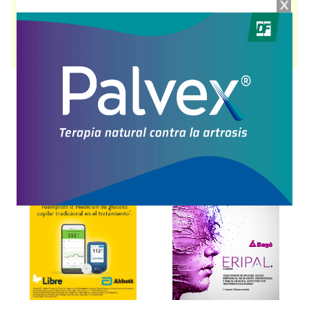
SYMTUZA
contiene
darunavir+cobicistat+emtricitabina+tenofovir
y se
indica como
Antiviral contra HIV
. Es producido por
Janssen-Cilag
y
cuenta con 1 presentación disponible.
Producto importado.
Explorar más
Otros productos con
darunavir+cobicistat+emtricitabina+tenofovir
Otros productos de
Janssen-Cilag