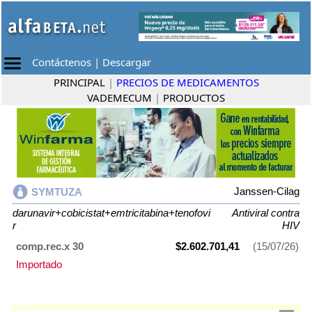
Contáctenos
|
Descargar
PRINCIPAL
|
PRECIOS DE MEDICAMENTOS
VADEMECUM
|
PRODUCTOS
Janssen-Cilag
SYMTUZA
darunavir+cobicistat+emtricitabina+tenofovi
Antiviral contra
r
HIV
comp.rec.x 30
$2.602.701,41
(15/07/26)
Importado