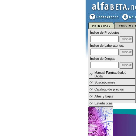
Índice de Productos:
Índice de Laboratorios:
Índice de Drogas:
Manual Farmacéutico
Digital
Suscripciones
Catálogo de precios
Altas y bajas
Estadísticas