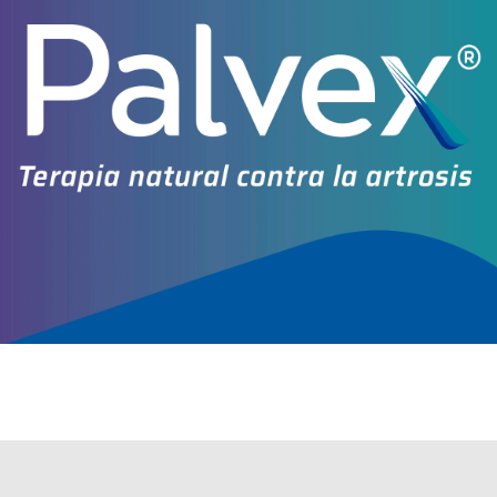
Otros productos con
proteínas+grasas+carbohid.+asoc.
Otros productos de
Nutentar