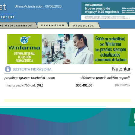
Ultima Actualización: 06/08/2026
Nutentar
SUSTENTA FIBRAS DHA
proteínas+grasas+carbohid.+asoc.
Alimentos propós.médico específ.
hang pack 750 cal.
(VL)
$30.491,00
(09/06/26)
SUSTENTA FIBRAS DHA
contiene
proteínas+grasas+carbohid.+asoc.
y
se indica como
Alimentos propós.médico específ.
. Es producido por
Nutentar
y cuenta con 1 presentación disponible.
Explorar más