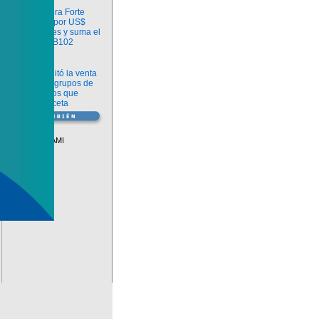
Información
argenx compra Forte
Biosciences por US$
2.200 millones y suma el
anticuerpo FB102
Información
ANMAT habilitó la venta
libre de diez grupos de
medicamentos que
requerían receta
Vademécum
Descuentos PAMI