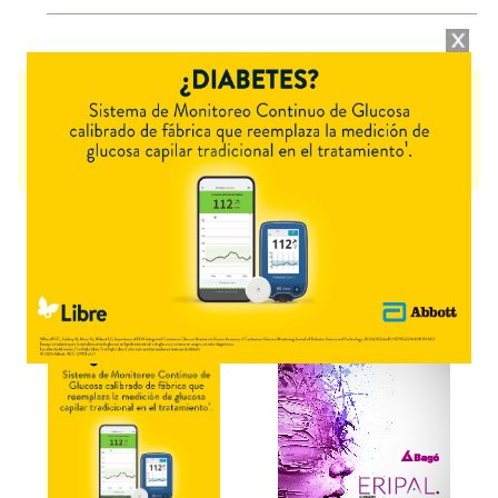
SURVIMED OPD HN
contiene
proteínas+grasas+carbohid.+asoc.
y se
indica como
Nutrición enteral
. Es producido por
Fresenius Kabi
y
cuenta con 1 presentación disponible.
Producto importado.
Explorar más
Otros productos con
proteínas+grasas+carbohid.+asoc.
Otros productos de
Fresenius Kabi