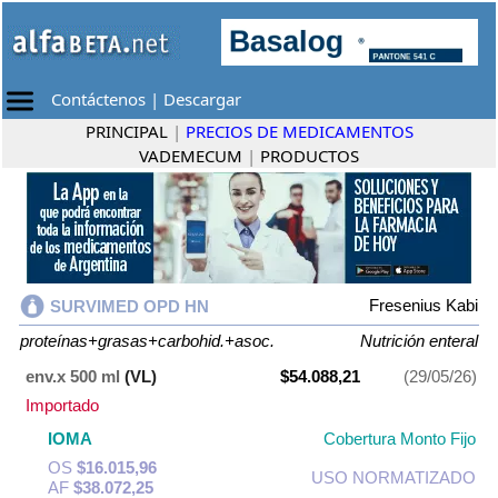
Contáctenos
|
Descargar
PRINCIPAL
|
PRECIOS DE MEDICAMENTOS
VADEMECUM
|
PRODUCTOS
Fresenius Kabi
SURVIMED OPD HN
proteínas+grasas+carbohid.+asoc.
Nutrición enteral
env.x 500 ml
(VL)
$54.088,21
(29/05/26)
Importado
IOMA
Cobertura Monto Fijo
OS
$16.015,96
USO NORMATIZADO
AF
$38.072,25