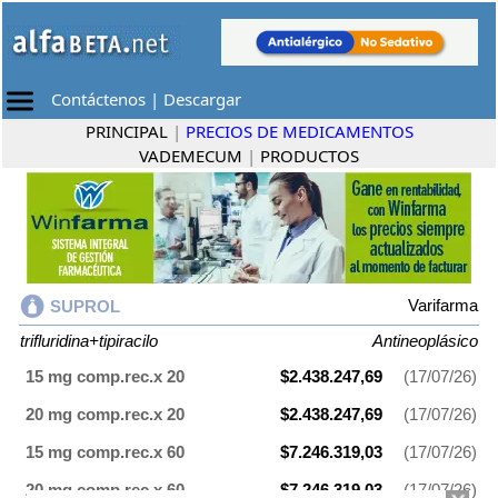
Contáctenos
|
Descargar
PRINCIPAL
|
PRECIOS DE MEDICAMENTOS
VADEMECUM
|
PRODUCTOS
Varifarma
SUPROL
trifluridina+tipiracilo
Antineoplásico
15 mg comp.rec.x 20
$2.438.247,69
(17/07/26)
20 mg comp.rec.x 20
$2.438.247,69
(17/07/26)
15 mg comp.rec.x 60
$7.246.319,03
(17/07/26)
20 mg comp.rec.x 60
$7.246.319,03
(17/07/26)