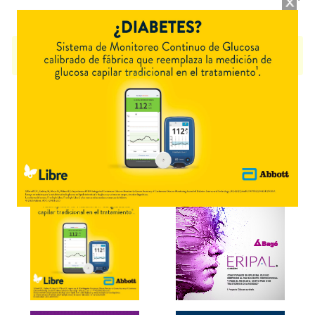
SUPROL
contiene
trifluridina+tipiracilo
y se indica como
Antineoplásico
.
Es producido por
Varifarma
y cuenta con 4 presentaciones disponibles.
Explorar más
Otros productos con
trifluridina+tipiracilo
Otros productos de
Varifarma