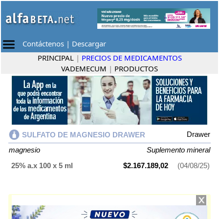
Contáctenos
|
Descargar
PRINCIPAL
|
PRECIOS DE MEDICAMENTOS
VADEMECUM
|
PRODUCTOS
Drawer
SULFATO DE MAGNESIO DRAWER
magnesio
Suplemento mineral
25% a.x 100 x 5 ml
$2.167.189,02
(04/08/25)
SULFATO DE MAGNESIO DRAWER
contiene
magnesio
y se indica
como
Suplemento mineral
. Es producido por
Drawer
y cuenta con 1