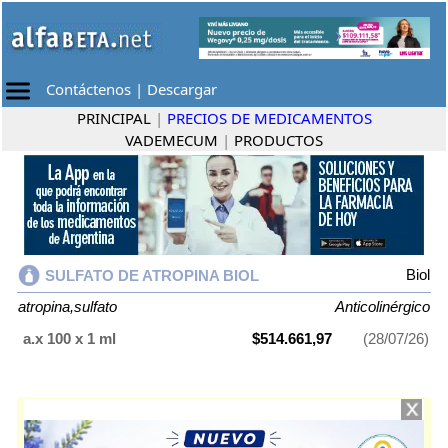
Contáctenos
|
Descargar
PRINCIPAL
|
PRECIOS DE MEDICAMENTOS
VADEMECUM
|
PRODUCTOS
Biol
SULFATO DE ATROPINA BIOL
atropina,sulfato
Anticolinérgico
a.x 100 x 1 ml
$514.661,97
(28/07/26)
SULFATO DE ATROPINA BIOL
contiene
atropina,sulfato
y se indica
como
Anticolinérgico
. Es producido por
Biol
y cuenta con 1 presentación