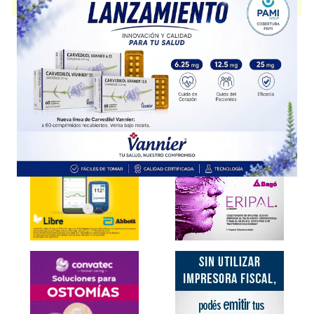
disponible.
Explorar más
Otros productos con
atropina,sulfato
Otros productos de
Biol