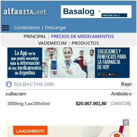
Contáctenos
|
Descargar
PRINCIPAL
|
PRECIOS DE MEDICAMENTOS
VADEMECUM
|
PRODUCTOS
Bagó
SULBACTAM 1000
sulbactam
Antibiótico
1000mg f.ax100x5ml
$20.067.001,80
(24/07/26)
SULBACTAM 1000
contiene
sulbactam
y se indica como
Antibiótico
. Es
producido por
Bagó
y cuenta con 1 presentación disponible.