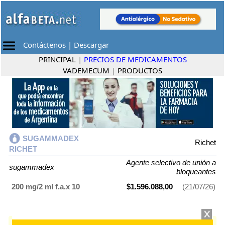
Contáctenos
|
Descargar
PRINCIPAL
|
PRECIOS DE MEDICAMENTOS
VADEMECUM
|
PRODUCTOS
SUGAMMADEX
Richet
RICHET
Agente selectivo de unión a
sugammadex
bloqueantes
200 mg/2 ml f.a.x 10
$1.596.088,00
(21/07/26)