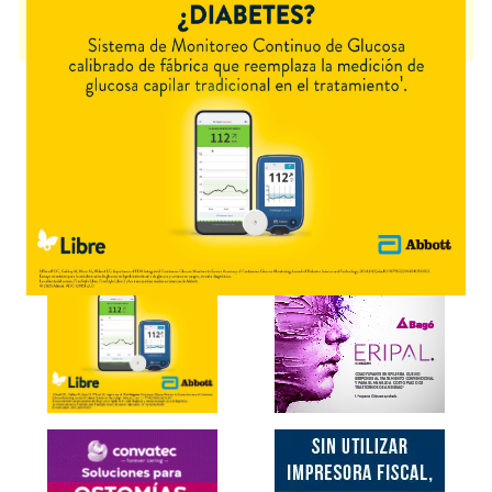
SUGAMMADEX RICHET
contiene
sugammadex
y se indica como
Agente selectivo de unión a bloqueantes
. Es producido por
Richet
y
cuenta con 1 presentación disponible.
Explorar más
Otros productos con
sugammadex
Otros productos de
Richet