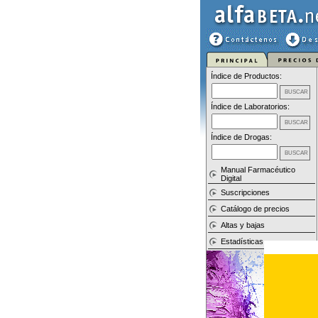
Índice de Productos:
Índice de Laboratorios:
Índice de Drogas:
Manual Farmacéutico
Digital
Suscripciones
Catálogo de precios
Altas y bajas
Estadísticas