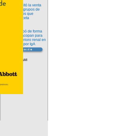
Información
ANMAT habilitó la venta
libre de diez grupos de
medicamentos que
requerían receta
Novedades
La FDA aprobó de forma
definitiva iptacopan para
frenar el deterioro renal en
la nefropatía por IgA
Vademécum
Descuentos PAMI