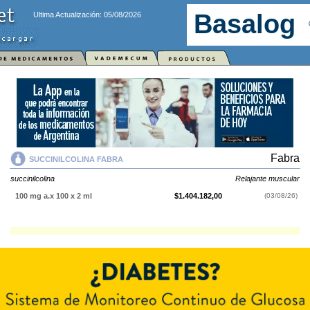
Ultima Actualización: 05/08/2026
Fabra
SUCCINILCOLINA FABRA
succinilcolina
Relajante muscular
100 mg a.x 100 x 2 ml
$1.404.182,00
(03/08/26)
SUCCINILCOLINA FABRA
contiene
succinilcolina
y se indica como
Relajante muscular
. Es producido por
Fabra
y cuenta con 1 presentación
disponible.
Explorar más