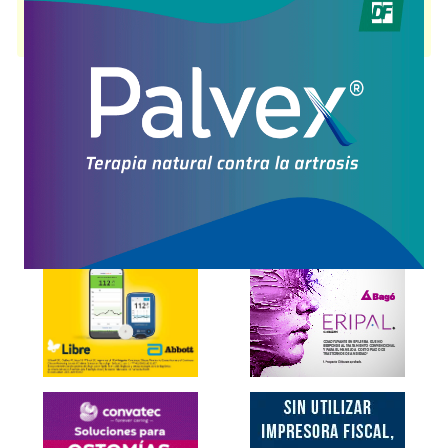
SQUAM
contiene
etidronato disódico+asoc.
y se indica como
Antisarro
Anticaries
. Es producido por
Gador
y cuenta con 2 presentaciones
disponibles.
Explorar más
Otros productos con
etidronato disódico+asoc.
Otros productos de
Gador