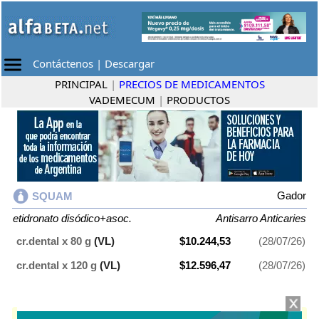
Contáctenos
|
Descargar
PRINCIPAL
|
PRECIOS DE MEDICAMENTOS
VADEMECUM
|
PRODUCTOS
Gador
SQUAM
etidronato disódico+asoc.
Antisarro Anticaries
cr.dental x 80 g
(VL)
$10.244,53
(28/07/26)
cr.dental x 120 g
(VL)
$12.596,47
(28/07/26)