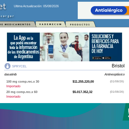
Ultima Actualización: 05/08/2026
Bristol
SPRYCEL
dasatinib
Antineoplásico
100 mg comp.rec.x 30
$11.255.220,00
(01/08/26)
Importado
20 mg comp.rec.x 60
$5.017.352,32
(01/08/26)
Importado
50 mg comp.rec.x 60
$11.255.451,54
(01/08/26)
Importado
70 mg comp.rec.x 60
$11.603.518,07
(01/08/26)
Importado