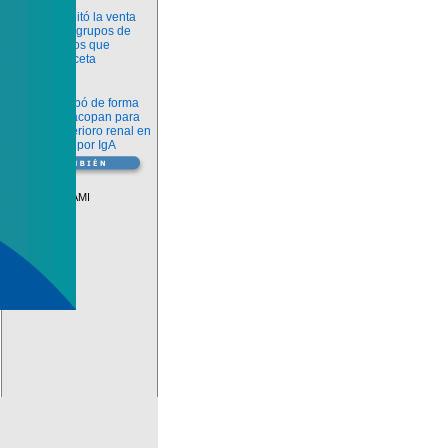
Información
ANMAT habilitó la venta
libre de diez grupos de
medicamentos que
requerían receta
Novedades
La FDA aprobó de forma
definitiva iptacopan para
frenar el deterioro renal en
la nefropatía por IgA
Vademécum
Descuentos PAMI