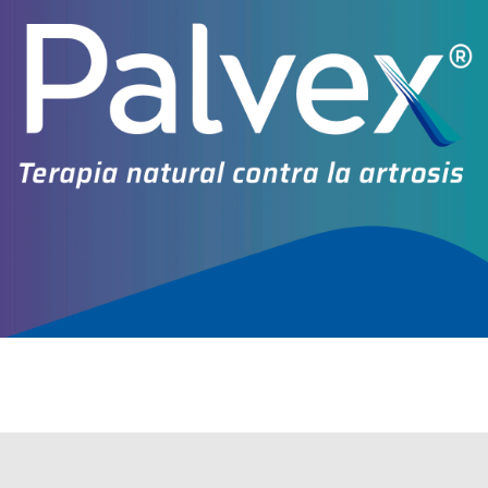
SPRYCEL
contiene
dasatinib
y se indica como
Antineoplásico
. Es
producido por
Bristol
y cuenta con 4 presentaciones disponibles.
Producto importado.
Explorar más
Otros productos con
dasatinib
Otros productos de
Bristol