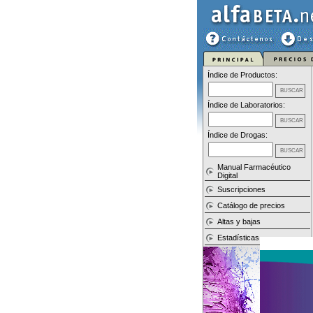
Índice de Productos:
Índice de Laboratorios:
Índice de Drogas:
Manual Farmacéutico
Digital
Suscripciones
Catálogo de precios
Altas y bajas
Estadísticas