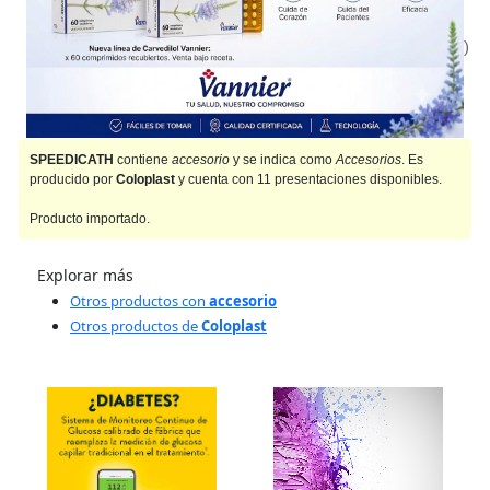
Importado
ped. CH08 long.30 cm x30
(VL)
$356.608,09
(30/06/26)
Importado
SPEEDICATH
contiene
accesorio
y se indica como
Accesorios
. Es
producido por
Coloplast
y cuenta con 11 presentaciones disponibles.
Producto importado.
Explorar más
Otros productos con
accesorio
Otros productos de
Coloplast