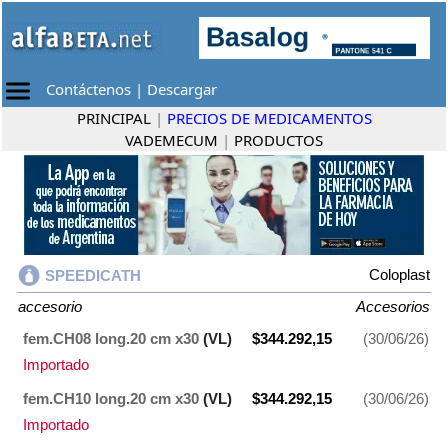
Contáctenos
|
Descargar
PRINCIPAL
|
PRECIOS DE MEDICAMENTOS
VADEMECUM
|
PRODUCTOS
Coloplast
SPEEDICATH
accesorio
Accesorios
fem.CH08 long.20 cm x30
(VL)
$344.292,15
(30/06/26)
Importado
fem.CH10 long.20 cm x30
(VL)
$344.292,15
(30/06/26)
Importado