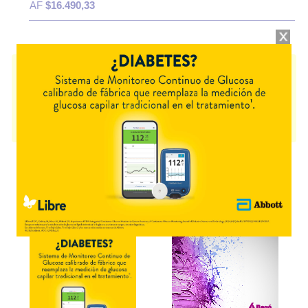
AF
$16.490,33
SPASMEX 15
contiene
trospio,cloruro
y se indica como
Antiespasmódico vesical
. Es producido por
Biol
y cuenta con 1
presentación disponible.
Algunas presentaciones cuentan con cobertura PAMI. Producto
importado.
Explorar más
Otros productos con
trospio,cloruro
Otros productos de
Biol