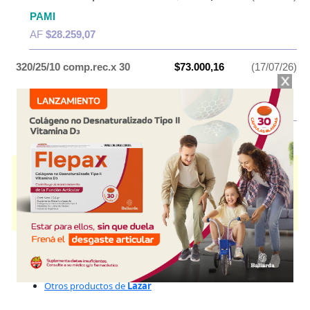
PAMI
AF
$28.259,07
320/25/10 comp.rec.x 30
$73.000,16
(17/07/26)
PAMI
AF
$29.414,62
SIMULTAN TRIPLE
contiene
valsartán+hidrocloroti.+amlodip.
y se indica
como
Antihipertensivo
. Es producido por
Lazar
y cuenta con 3
presentaciones disponibles.
Algunas presentaciones cuentan con cobertura PAMI.
Explorar más
Otros productos con
valsartán+hidrocloroti.+amlodip.
Otros productos de
Lazar