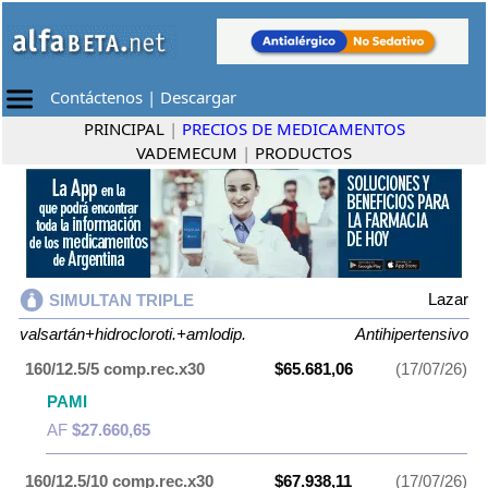
Contáctenos
|
Descargar
PRINCIPAL
|
PRECIOS DE MEDICAMENTOS
VADEMECUM
|
PRODUCTOS
Lazar
SIMULTAN TRIPLE
valsartán+hidrocloroti.+amlodip.
Antihipertensivo
160/12.5/5 comp.rec.x30
$65.681,06
(17/07/26)
PAMI
AF
$27.660,65
160/12.5/10 comp.rec.x30
$67.938,11
(17/07/26)