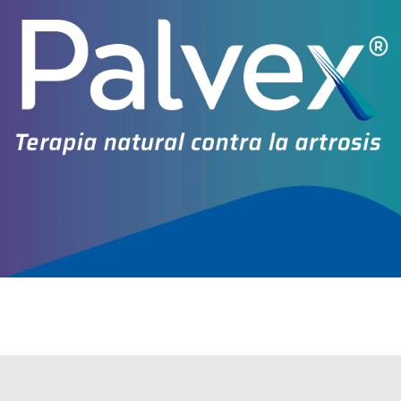
Explorar más
Otros productos con
proteínas+asoc.
Otros productos de
Bagó