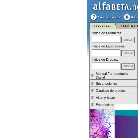
Índice de Productos:
Índice de Laboratorios:
Índice de Drogas:
Manual Farmacéutico
Digital
Suscripciones
Catálogo de precios
Altas y bajas
Estadísticas