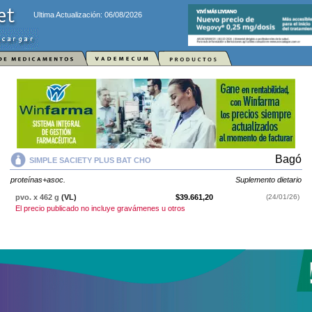
Ultima Actualización: 06/08/2026
Bagó
SIMPLE SACIETY PLUS BAT CHO
proteínas+asoc.
Suplemento dietario
pvo. x 462 g
(VL)
$39.661,20
(24/01/26)
El precio publicado no incluye gravámenes u otros
SIMPLE SACIETY PLUS BAT CHO
contiene
proteínas+asoc.
y se indica
como
Suplemento dietario
. Es producido por
Bagó
y cuenta con 1
presentación disponible.