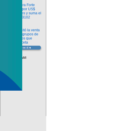
Información
argenx compra Forte
Biosciences por US$
2.200 millones y suma el
anticuerpo FB102
Información
ANMAT habilitó la venta
libre de diez grupos de
medicamentos que
requerían receta
Vademécum
Descuentos PAMI