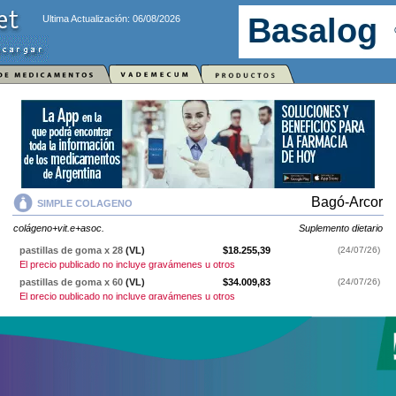
Ultima Actualización: 06/08/2026
Bagó-Arcor
SIMPLE COLAGENO
colágeno+vit.e+asoc.
Suplemento dietario
pastillas de goma x 28
(VL)
$18.255,39
(24/07/26)
El precio publicado no incluye gravámenes u otros
pastillas de goma x 60
(VL)
$34.009,83
(24/07/26)
El precio publicado no incluye gravámenes u otros
SIMPLE COLAGENO
contiene
colágeno+vit.e+asoc.
y se indica como
Suplemento dietario
. Es producido por
Bagó-Arcor
y cuenta con 2
presentaciones disponibles.