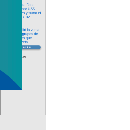
Información
argenx compra Forte
Biosciences por US$
2.200 millones y suma el
anticuerpo FB102
Información
ANMAT habilitó la venta
libre de diez grupos de
medicamentos que
requerían receta
Vademécum
Descuentos PAMI