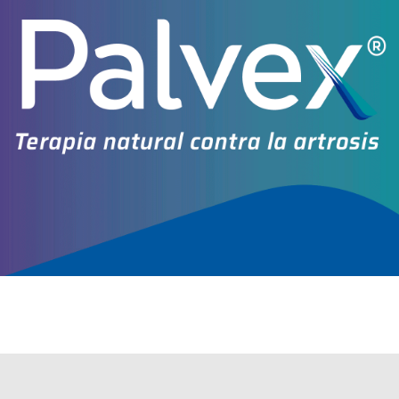
Explorar más
Otros productos con
colágeno+vit.e+asoc.
Otros productos de
Bagó-Arcor