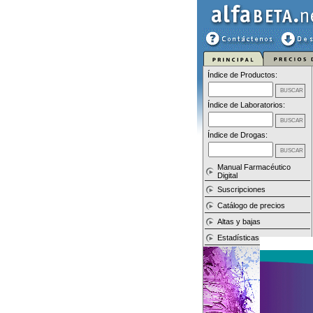
Índice de Productos:
Índice de Laboratorios:
Índice de Drogas:
Manual Farmacéutico
Digital
Suscripciones
Catálogo de precios
Altas y bajas
Estadísticas