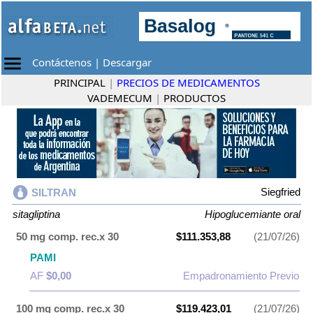
Contáctenos
|
Descargar
PRINCIPAL
|
PRECIOS DE MEDICAMENTOS
VADEMECUM
|
PRODUCTOS
Siegfried
SILTRAN
sitagliptina
Hipoglucemiante oral
50 mg comp. rec.x 30
$111.353,88
(21/07/26)
PAMI
AF
$0,00
Empadronamiento Previo
100 mg comp. rec.x 30
$119.423,01
(21/07/26)