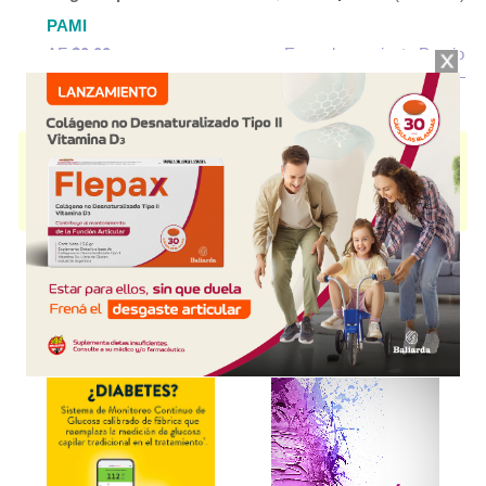
PAMI
AF
$0,00
Empadronamiento Previo
SILTRAN
contiene
sitagliptina
y se indica como
Hipoglucemiante oral
.
Es producido por
Siegfried
y cuenta con 2 presentaciones disponibles.
Algunas presentaciones cuentan con cobertura PAMI.
Explorar más
Otros productos con
sitagliptina
Otros productos de
Siegfried