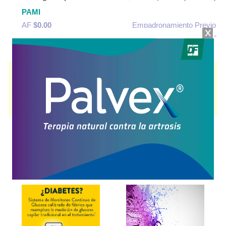
PAMI
AF
$0,00
Empadronamiento Previo
SIGLIBER MET
contiene
sitagliptina+metformina,clorh.
y se indica como
Hipoglucemiante oral
. Es producido por
Laboratorios Bernabó
y cuenta
con 2 presentaciones disponibles.
Algunas presentaciones cuentan con cobertura PAMI.
Explorar más
Otros productos con
sitagliptina+metformina,clorh.
Otros productos de
Laboratorios Bernabó