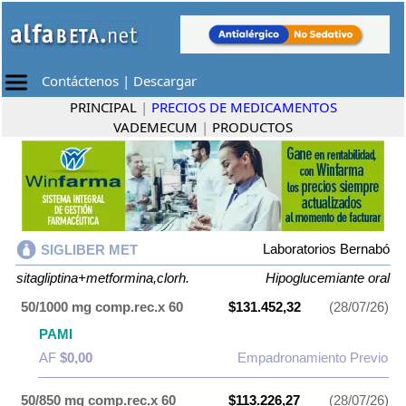
Contáctenos
|
Descargar
PRINCIPAL
|
PRECIOS DE MEDICAMENTOS
VADEMECUM
|
PRODUCTOS
Laboratorios Bernabó
SIGLIBER MET
sitagliptina+metformina,clorh.
Hipoglucemiante oral
50/1000 mg comp.rec.x 60
$131.452,32
(28/07/26)
PAMI
AF
$0,00
Empadronamiento Previo
50/850 mg comp.rec.x 60
$113.226,27
(28/07/26)