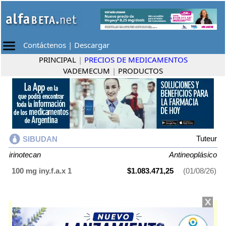
Contáctenos
|
Descargar
PRINCIPAL
|
PRECIOS DE MEDICAMENTOS
VADEMECUM
|
PRODUCTOS
Tuteur
SIBUDAN
irinotecan
Antineoplásico
100 mg iny.f.a.x 1
$1.083.471,25
(01/08/26)
SIBUDAN
contiene
irinotecan
y se indica como
Antineoplásico
. Es
producido por
Tuteur
y cuenta con 1 presentación disponible.