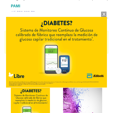
PAMI
AF
$56.883,72
SERECUR
contiene
serenoa repens
y se indica como
Antiprostático
. Es
producido por
Panalab
y cuenta con 2 presentaciones disponibles.
Algunas presentaciones cuentan con cobertura PAMI.
Explorar más
Otros productos con
serenoa repens
Otros productos de
Panalab