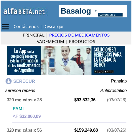
Contáctenos
|
Descargar
PRINCIPAL
|
PRECIOS DE MEDICAMENTOS
VADEMECUM
|
PRODUCTOS
Panalab
SERECUR
serenoa repens
Antiprostático
320 mg cáps.x 28
$93.532,36
(03/07/26)
PAMI
AF
$32.860,89
320 mg cáps.x 56
$159.249,88
(03/07/26)