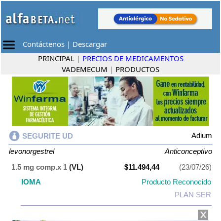
Contáctenos
|
Descargar
PRINCIPAL
|
PRECIOS DE MEDICAMENTOS
VADEMECUM
|
PRODUCTOS
Adium
SEGURITE UD
levonorgestrel
Anticonceptivo
1.5 mg comp.x 1
(VL)
$11.494,44
(23/07/26)
IOMA
Producto Reconocido
PLAN SER