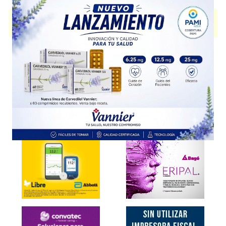
SEGURITE UD
contiene
levonorgestrel
y se indica como
Anticonceptivo
.
Es producido por
Adium
y cuenta con 1 presentación disponible.
Explorar más
Otros productos con
levonorgestrel
Otros productos de
Adium