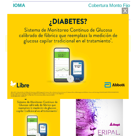
IOMA
Cobertura Monto Fijo
OS
$5.928,25
AF
$18.154,11
SALVICUTAN
contiene
clobetasol
y se indica como
Corticosteroide
tópico
. Es producido por
Lazar
y cuenta con 1 presentación disponible.
Explorar más
Otros productos con
clobetasol
Otros productos de
Lazar