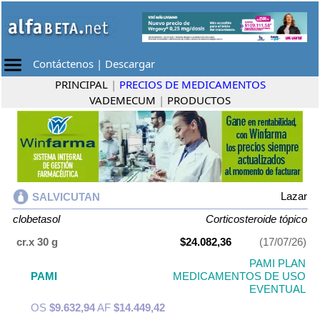
Contáctenos
|
Descargar
PRINCIPAL
|
PRECIOS DE MEDICAMENTOS
VADEMECUM
|
PRODUCTOS
Lazar
SALVICUTAN
clobetasol
Corticosteroide tópico
cr.x 30 g
$24.082,36
(17/07/26)
PAMI PLAN
PAMI
MEDICAMENTOS DE USO
EVENTUAL
OS
$9.632,94
AF
$14.449,42