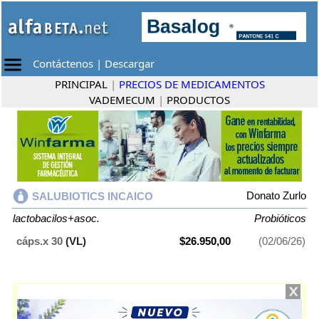
Contáctenos
|
Descargar
PRINCIPAL
|
PRECIOS DE MEDICAMENTOS
VADEMECUM
|
PRODUCTOS
Donato Zurlo
SALUBIOTICS INCAICO
lactobacilos+asoc.
Probióticos
cáps.x 30
(VL)
$26.950,00
(02/06/26)
SALUBIOTICS INCAICO
contiene
lactobacilos+asoc.
y se indica como
Probióticos
. Es producido por
Donato Zurlo
y cuenta con 1 presentación