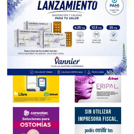
disponible.
Explorar más
Otros productos con
lactobacilos+asoc.
Otros productos de
Donato Zurlo