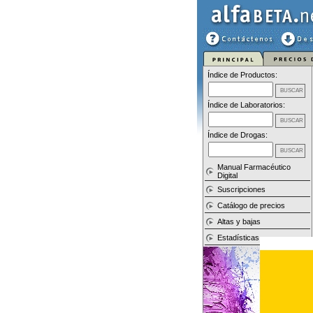
Índice de Productos:
Índice de Laboratorios:
Índice de Drogas:
Manual Farmacéutico
Digital
Suscripciones
Catálogo de precios
Altas y bajas
Estadísticas