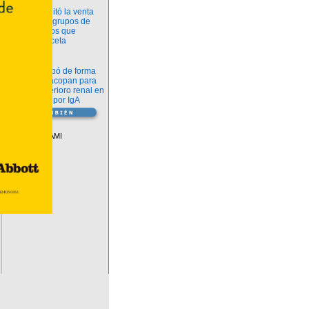
Información
ANMAT habilitó la venta
libre de diez grupos de
medicamentos que
requerían receta
Novedades
La FDA aprobó de forma
definitiva iptacopan para
frenar el deterioro renal en
la nefropatía por IgA
Vademécum
Descuentos PAMI