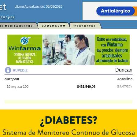
Ultima Actualización: 05/08/2026
Duncan
RUPEDIZ
diazepam
Ansiolítico
10 mg a.x 100
$431.540,06
(14/07/26)
RUPEDIZ
contiene
diazepam
y se indica como
Ansiolítico
. Es producido
por
Duncan
y cuenta con 1 presentación disponible.
Explorar más