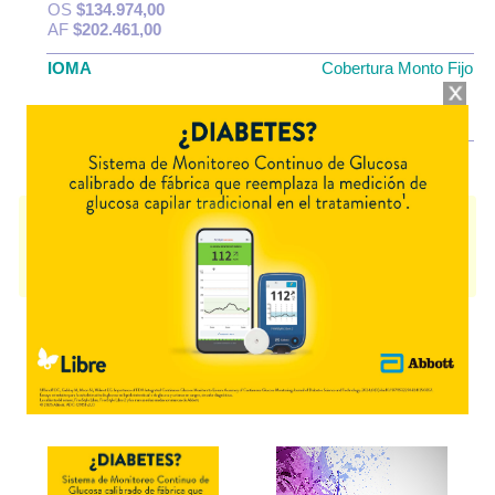
OS
$134.974,00
AF
$202.461,00
IOMA
Cobertura Monto Fijo
OS
$124.428,12
AF
$213.006,88
ROYEN
contiene
calcio,acetato
y se indica como
Calciterápico
. Es
producido por
Ariston
y cuenta con 1 presentación disponible.
Producto importado.
Explorar más
Otros productos con
calcio,acetato
Otros productos de
Ariston