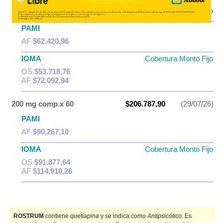
SIFAR
Producto Reconocido
PAMI
AF
$62.420,96
IOMA
Cobertura Monto Fijo
OS
$53.718,76
AF
$72.092,94
200 mg comp.x 60
$206.787,90
(29/07/26)
PAMI
AF
$90.267,10
IOMA
Cobertura Monto Fijo
OS
$91.877,64
AF
$114.910,26
ROSTRUM
contiene
quetiapina
y se indica como
Antipsicótico
. Es