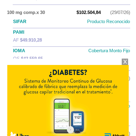
100 mg comp.x 30
$102.504,84
(29/07/26)
SIFAR
Producto Reconocido
PAMI
AF
$49.910,28
IOMA
Cobertura Monto Fijo
OS
$43.559,65
AF
$58.945,19
100 mg comp.x 60
$156.452,26
(29/07/26)
PAMI
AF
$70.175,38
IOMA
Cobertura Monto Fijo
OS
$69.928,04
AF
$86.524,22
200 mg comp.x 30
$125.811,70
(29/07/26)