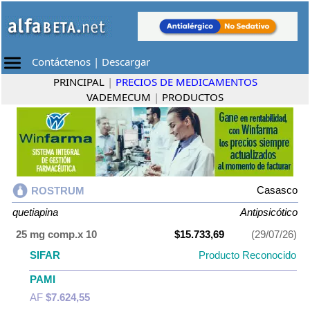
Contáctenos
|
Descargar
PRINCIPAL
|
PRECIOS DE MEDICAMENTOS
VADEMECUM
|
PRODUCTOS
Casasco
ROSTRUM
quetiapina
Antipsicótico
25 mg comp.x 10
$15.733,69
(29/07/26)
SIFAR
Producto Reconocido
PAMI
AF
$7.624,55