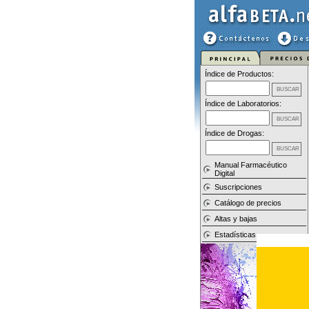
Índice de Productos:
Índice de Laboratorios:
Índice de Drogas:
Manual Farmacéutico
Digital
Suscripciones
Catálogo de precios
Altas y bajas
Estadísticas