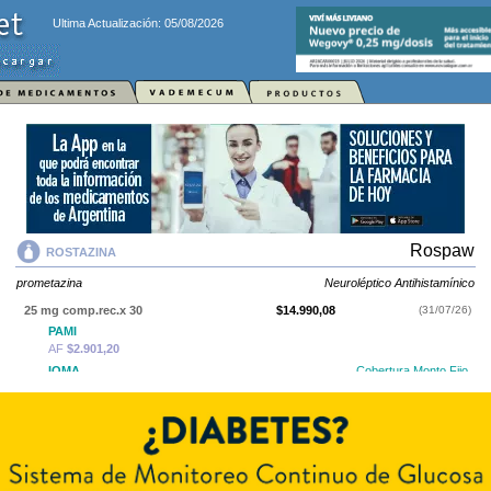
Ultima Actualización: 05/08/2026
Rospaw
ROSTAZINA
prometazina
Neuroléptico Antihistamínico
25 mg comp.rec.x 30
$14.990,08
(31/07/26)
PAMI
AF
$2.901,20
IOMA
Cobertura Monto Fijo
OS
$7.393,67
AF
$7.596,41
ROSTAZINA
contiene
prometazina
y se indica como
Neuroléptico
Antihistamínico
. Es producido por
Rospaw
y cuenta con 1 presentación