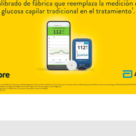
disponible.
Algunas presentaciones cuentan con cobertura PAMI.
Explorar más
Otros productos con
prometazina
Otros productos de
Rospaw