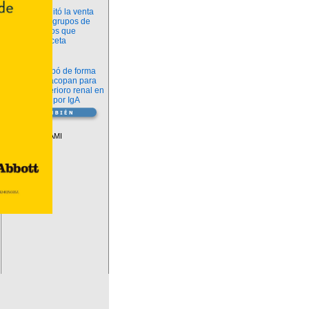
Información
ANMAT habilitó la venta
libre de diez grupos de
medicamentos que
requerían receta
Novedades
La FDA aprobó de forma
definitiva iptacopan para
frenar el deterioro renal en
la nefropatía por IgA
Vademécum
Descuentos PAMI