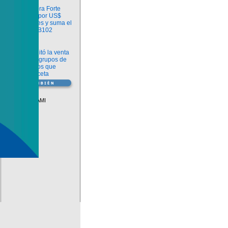
Información
argenx compra Forte
Biosciences por US$
2.200 millones y suma el
anticuerpo FB102
Información
ANMAT habilitó la venta
libre de diez grupos de
medicamentos que
requerían receta
Vademécum
Descuentos PAMI