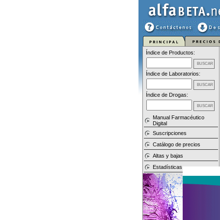
Índice de Productos:
Índice de Laboratorios:
Índice de Drogas:
Manual Farmacéutico
Digital
Suscripciones
Catálogo de precios
Altas y bajas
Estadísticas