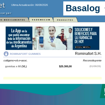
Ultima Actualización: 06/08/2026
Rominafort S.H.
ROMINAFORT GUMMIES
colágeno+vit.e+asoc.
Reconstituyente
gomitas x 60
(VL)
$25.300,00
(01/06/26)
ROMINAFORT GUMMIES
contiene
colágeno+vit.e+asoc.
y se indica
como
Reconstituyente
. Es producido por
Rominafort S.H.
y cuenta con 1
presentación disponible.
Explorar más