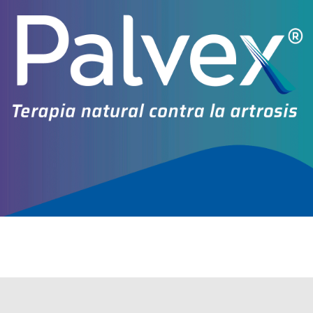
Otros productos con
colágeno+vit.e+asoc.
Otros productos de
Rominafort S.H.