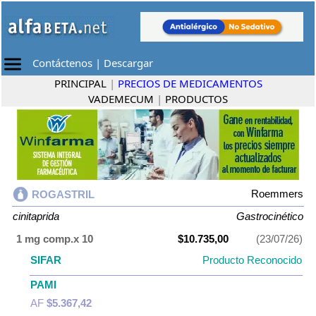
Contáctenos
|
Descargar
PRINCIPAL
|
PRECIOS DE MEDICAMENTOS
VADEMECUM
|
PRODUCTOS
Roemmers
ROGASTRIL
cinitaprida
Gastrocinético
1 mg comp.x 10
$10.735,00
(23/07/26)
SIFAR
Producto Reconocido
PAMI
AF
$5.367,42