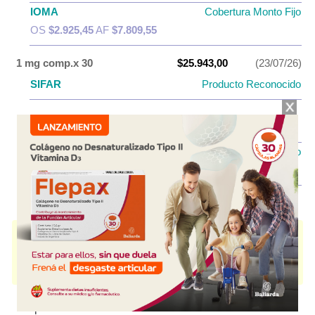
IOMA
Cobertura Monto Fijo
OS
$2.925,45
AF
$7.809,55
1 mg comp.x 30
$25.943,00
(23/07/26)
SIFAR
Producto Reconocido
PAMI
AF
$12.971,50
IOMA
Cobertura Monto Fijo
OS
$7.054,12
AF
$18.888,88
ROGASTRIL
contiene
cinitaprida
y se indica como
Gastrocinético
. Es
producido por
Roemmers
y cuenta con 2 presentaciones disponibles.
Algunas presentaciones cuentan con cobertura PAMI.
Explorar más