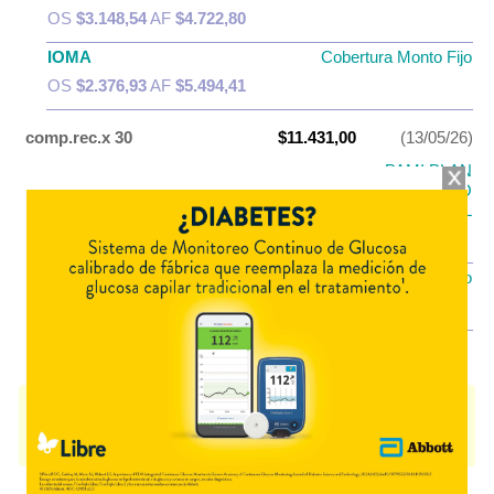
OS
$3.148,54
AF
$4.722,80
IOMA
Cobertura Monto Fijo
OS
$2.376,93
AF
$5.494,41
comp.rec.x 30
$11.431,00
(13/05/26)
PAMI PLAN
PAMI
MEDICAMENTOS DE USO
EVENTUAL
OS
$4.572,40
AF
$6.858,60
IOMA
Cobertura Monto Fijo
OS
$3.163,13
AF
$8.267,87
RODINAC 50
contiene
diclofenac potásico
y se indica como
Analgésico
Antiinflam.
. Es producido por
Géminis Farmacéutica
y cuenta con 3
presentaciones disponibles.