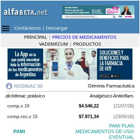
Contáctenos
|
Descargar
PRINCIPAL
|
PRECIOS DE MEDICAMENTOS
VADEMECUM
|
PRODUCTOS
Géminis Farmacéutica
RODINAC 50
diclofenac potásico
Analgésico Antiinflam.
comp.x 10
$4.546,22
(21/07/26)
comp.rec.x 15
$7.871,34
(23/05/26)
PAMI PLAN
PAMI
MEDICAMENTOS DE USO
EVENTUAL