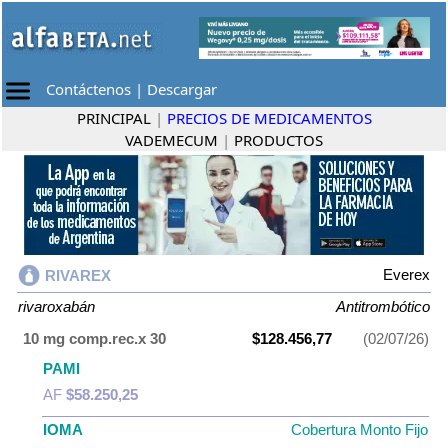
Contáctenos
|
Descargar
PRINCIPAL
|
PRECIOS DE MEDICAMENTOS
VADEMECUM
|
PRODUCTOS
Everex
RIVAREX
rivaroxabán
Antitrombótico
10 mg comp.rec.x 30
$128.456,77
(02/07/26)
PAMI
AF
$58.250,25
IOMA
Cobertura Monto Fijo