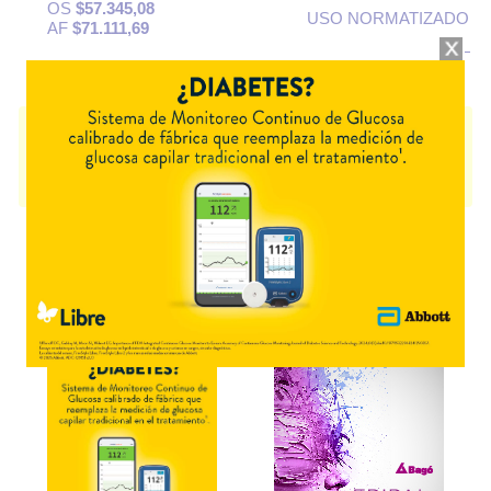
OS
$57.345,08
USO NORMATIZADO
AF
$71.111,69
RIVAREX
contiene
rivaroxabán
y se indica como
Antitrombótico
. Es
producido por
Everex
y cuenta con 1 presentación disponible.
Algunas presentaciones cuentan con cobertura PAMI.
Explorar más
Otros productos con
rivaroxabán
Otros productos de
Everex